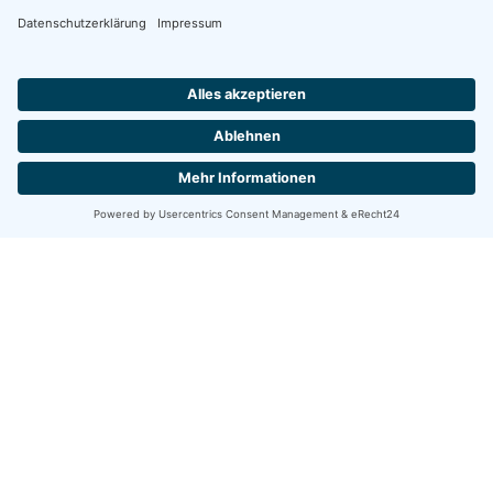
stimmen Sie der Nutzung des Service zu, um
diese Karte anzuzeigen.
Mehr Informationen
Akzeptieren
powered by
Usercentrics Consent Management
Platform
&
eRecht24
ÖFFNUNGSZEITEN
Mo, Di, Do: 9-18 Uhr Mi, Fr: 8-14 Uhr
Jeder 1. Samstag im Monat 9-12 Uhr
WICHTIGES
AudioSOS
Gehörtherapie
Demenztest