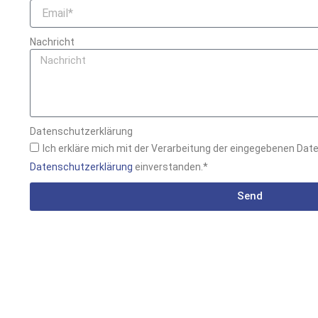
Nachricht
Datenschutzerklärung
Ich erkläre mich mit der Verarbeitung der eingegebenen Date
Datenschutzerklärung
einverstanden.*
Send
A
l
t
e
r
n