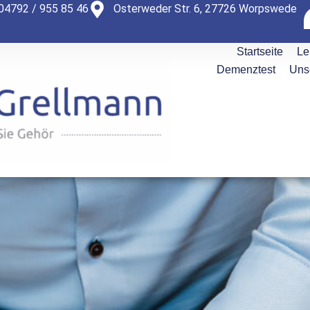
04792 / 955 85 46
Osterweder Str. 6, 27726 Worpswede
Startseite
Le
Demenztest
Unse