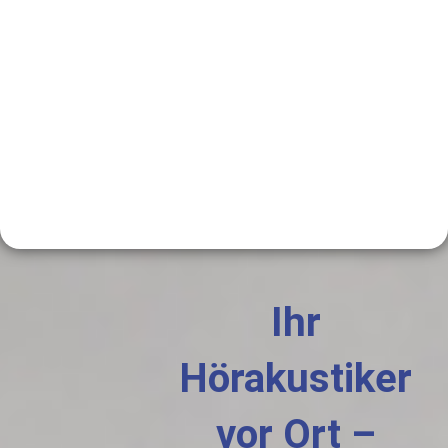
Ihr
Hörakustiker
vor Ort –