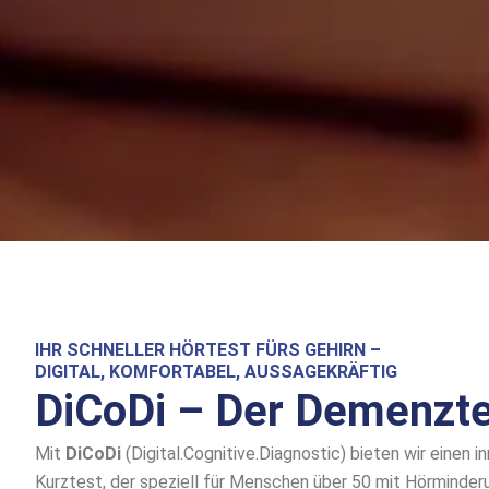
IHR SCHNELLER HÖRTEST FÜRS GEHIRN –
DIGITAL, KOMFORTABEL, AUSSAGEKRÄFTIG
DiCoDi – Der Demenzt
Mit
DiCoDi
(Digital.Cognitive.Diagnostic) bieten wir einen i
Kurztest, der speziell für Menschen über 50 mit Hörminder