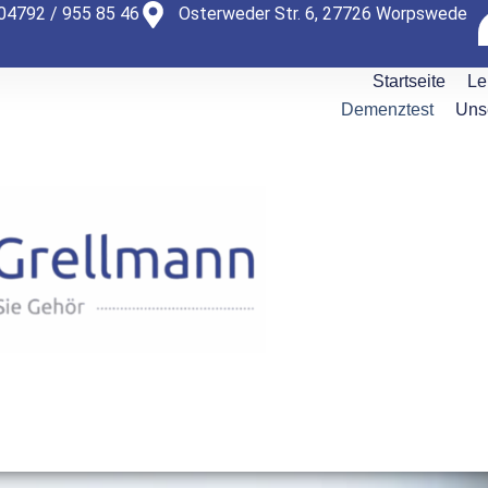
04792 / 955 85 46
Osterweder Str. 6, 27726 Worpswede
Startseite
Le
Demenztest
Unse